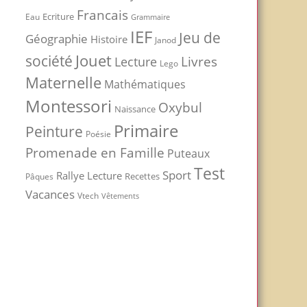
Francais
Ecriture
Eau
Grammaire
IEF
Jeu de
Géographie
Histoire
Janod
Jouet
société
Livres
Lecture
Lego
Maternelle
Mathématiques
Montessori
Oxybul
Naissance
Primaire
Peinture
Poésie
Promenade en Famille
Puteaux
Test
Sport
Rallye Lecture
Recettes
Pâques
Vacances
Vtech
Vêtements