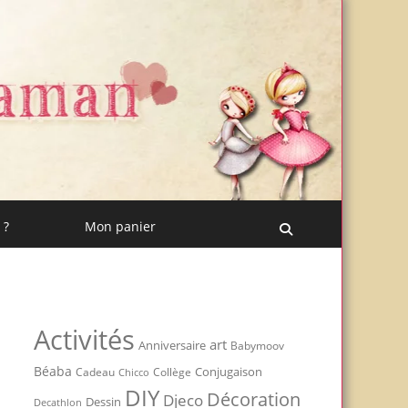
 ?
Mon panier
Recherche
Activités
art
Anniversaire
Babymoov
Béaba
Conjugaison
Cadeau
Chicco
Collège
DIY
Décoration
Djeco
Dessin
Decathlon