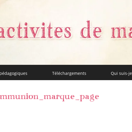
 pédagogiques
Téléchargements
Qui suis-je
aman
communion_marque_page