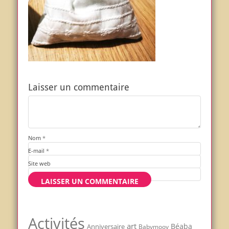
Laisser un commentaire
Nom
*
E-mail
*
Site web
Activités
art
Béaba
Anniversaire
Babymoov