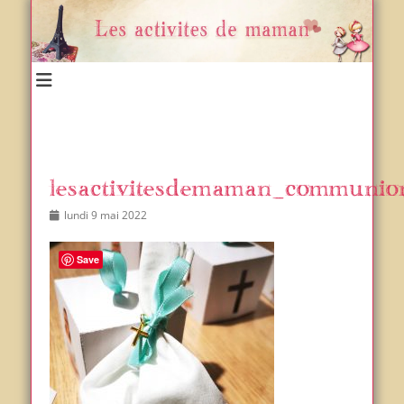
Un blog et plein d'idées !
Les activités de maman
lesactivitesdemaman_communio
Posted
Author
lundi 9 mai 2022
on
Save