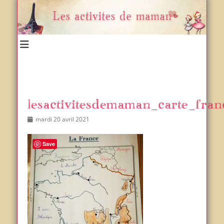
Un blog et plein d'idées !
Les activités de maman
lesactivitesdemaman_carte_fran
Posted
Author
mardi 20 avril 2021
on
Save