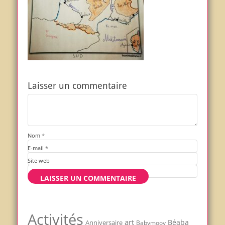
Laisser un commentaire
Nom
*
E-mail
*
Site web
Activités
art
Béaba
Anniversaire
Babymoov