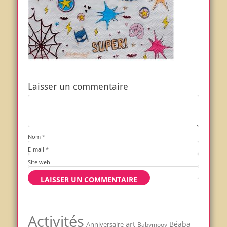
Laisser un commentaire
Nom
*
E-mail
*
Site web
Activités
art
Béaba
Anniversaire
Babymoov