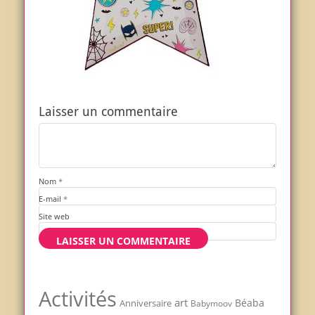
Laisser un commentaire
Nom
*
E-mail
*
Site web
Activités
art
Béaba
Anniversaire
Babymoov