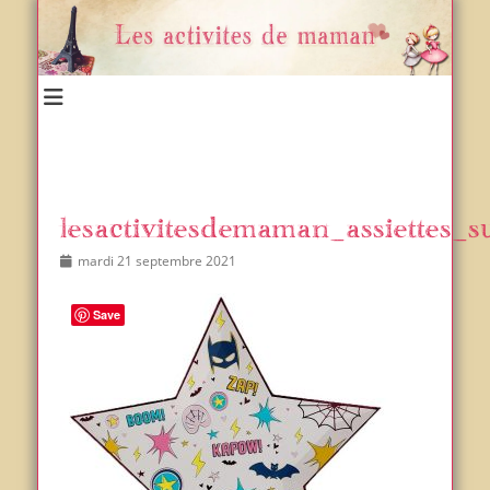
Un blog et plein d'idées !
Les activités de maman
lesactivitesdemaman_assiettes_
Posted
Author
mardi 21 septembre 2021
on
Save