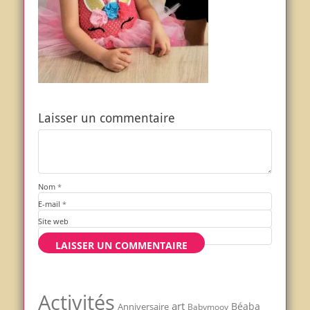
Laisser un commentaire
Nom
*
E-mail
*
Site web
Activités
art
Béaba
Anniversaire
Babymoov