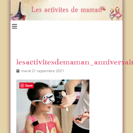
Un blog et plein d'idées !
Les activités de maman
lesactivitesdemaman_anniversa
Posted
Author
mardi 21 septembre 2021
on
Save