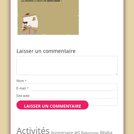
Laisser un commentaire
Nom
*
E-mail
*
Site web
Activités
art
Béaba
Anniversaire
Babymoov