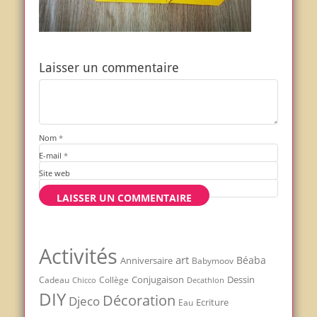
Laisser un commentaire
Nom
*
E-mail
*
Site web
Activités
art
Béaba
Anniversaire
Babymoov
Conjugaison
Dessin
Cadeau
Chicco
Collège
Decathlon
DIY
Décoration
Djeco
Ecriture
Eau