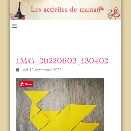
Un blog et plein d'idées !
Les activités de maman
IMG_20220603_130402
Posted
Author
lundi 12 septembre 2022
on
Save