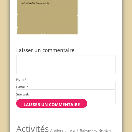
Laisser un commentaire
Nom
*
E-mail
*
Site web
Activités
art
Béaba
Anniversaire
Babymoov