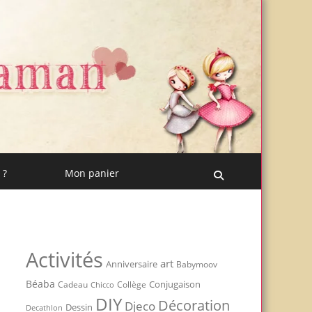
 ?
Mon panier
Recherche
Activités
art
Anniversaire
Babymoov
Béaba
Conjugaison
Cadeau
Chicco
Collège
DIY
Décoration
Djeco
Dessin
Decathlon