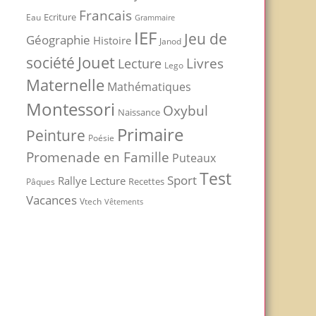
Francais
Ecriture
Eau
Grammaire
IEF
Jeu de
Géographie
Histoire
Janod
Jouet
société
Livres
Lecture
Lego
Maternelle
Mathématiques
Montessori
Oxybul
Naissance
Primaire
Peinture
Poésie
Promenade en Famille
Puteaux
Test
Sport
Rallye Lecture
Recettes
Pâques
Vacances
Vtech
Vêtements