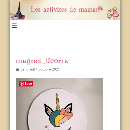
Un blog et plein d'idées !
Les activités de maman
magnet_licorne
Posted
Author
vendredi 1 octobre 2021
on
Save