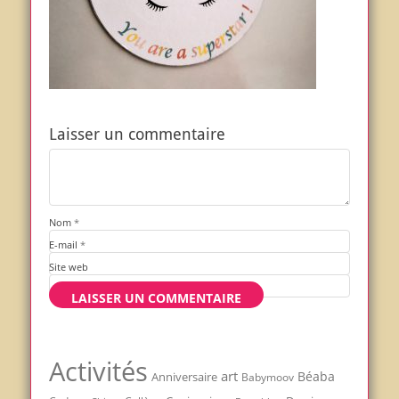
Laisser un commentaire
Nom
*
E-mail
*
Site web
Activités
art
Béaba
Anniversaire
Babymoov