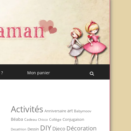
 ?
Mon panier
Recherche
Activités
art
Anniversaire
Babymoov
Béaba
Conjugaison
Cadeau
Chicco
Collège
DIY
Décoration
Djeco
Dessin
Decathlon