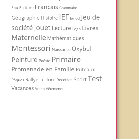
Francais
Ecriture
Eau
Grammaire
IEF
Jeu de
Géographie
Histoire
Janod
Jouet
société
Livres
Lecture
Lego
Maternelle
Mathématiques
Montessori
Oxybul
Naissance
Primaire
Peinture
Poésie
Promenade en Famille
Puteaux
Test
Sport
Rallye Lecture
Recettes
Pâques
Vacances
Vtech
Vêtements