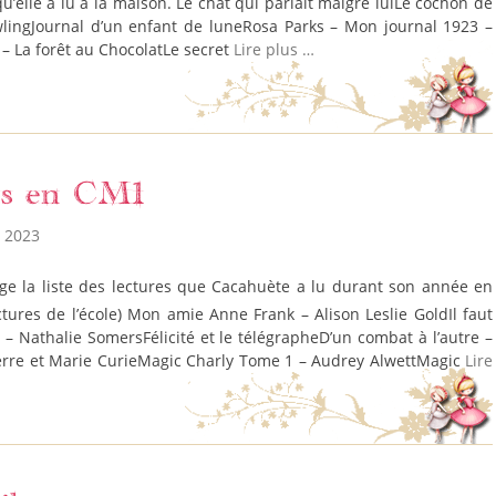
qu’elle a lu à la maison. Le chat qui parlait malgré luiLe cochon de
wlingJournal d’un enfant de luneRosa Parks – Mon journal 1923 –
 – La forêt au ChocolatLe secret
Lire plus …
es en CM1
n 2023
ctures de l’école) Mon amie Anne Frank – Alison Leslie GoldIl faut
 – Nathalie SomersFélicité et le télégrapheD’un combat à l’autre –
Pierre et Marie CurieMagic Charly Tome 1 – Audrey AlwettMagic
Lire