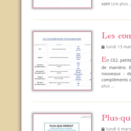
sont
Lire plus 
Les com
Posted
lundi 13 ma
on
En CE2, petite Em étudie les compléments circonstanciels de lieu, de temps et
de manière. E
nouveaux : d
compléments de 
plus …
Plus-qu
Posted
lundi 6 mar