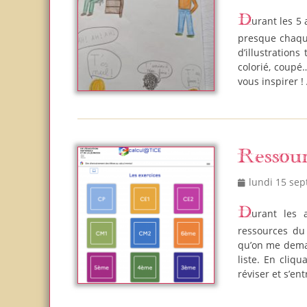
on
Durant les 5 années d’école primaire, les filles ont dû faire un dessin de poésie
presque chaque
d’illustrations
colorié, coupé
vous inspirer !
Ressou
Posted
lundi 15 se
on
Durant les années d’école élémentaire des filles, nous avons utilisé des
ressources du
qu’on me deman
liste. En cliqu
réviser et s’en