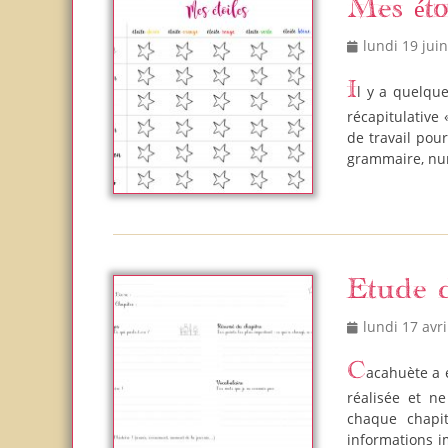
Mes éto
Posted
lundi 19 jui
on
Il y a quelques années, j’ai découvert le site de Charivari et j’ai créé une fiche
récapitulative 
de travail pou
grammaire, num
Etude d
Posted
lundi 17 avri
on
Cacahuète a eu cette année l’étude d’un livre à faire, mais elle n’en avait jamais
réalisée et n
chaque chapit
informations i