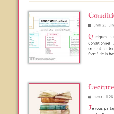
Conditi
Posted
lundi 23 jui
on
Quelques jours avant la fin du CM2, les filles ont appris un nouveau temps : le
Conditionnel !
ce sont les ter
formé de la ba
Lectur
Posted
mercredi 28 
on
Je vous partage ci-dessous la liste des lectures en CE2 de petite Em. Ce ne sont