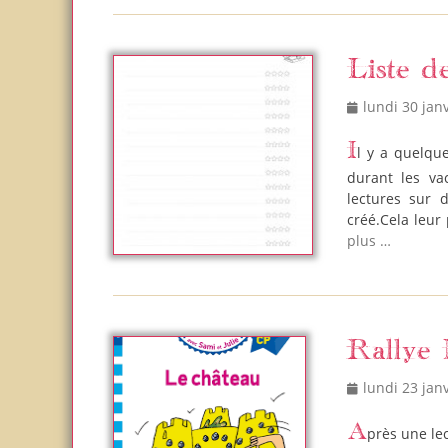
Liste de
Posted
lundi 30 jan
on
Il y a quelques mois, je vous partageais la liste de livres que les filles ont lus
durant les va
lectures sur d
créé.Cela leur
plus …
Rallye 
Posted
lundi 23 jan
on
Après une lecture en toute autonomie du livre, l’enfant est invité à compléter la