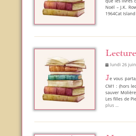
que les livres 
Noël – J.K. Ro
1964Cat Island
Lectur
Posted
lundi 26 jui
on
Je vous partage la liste des lectures que Cacahuète a lu durant son année en
CM1 : (hors le
sauver Molière
Les filles de 
plus …