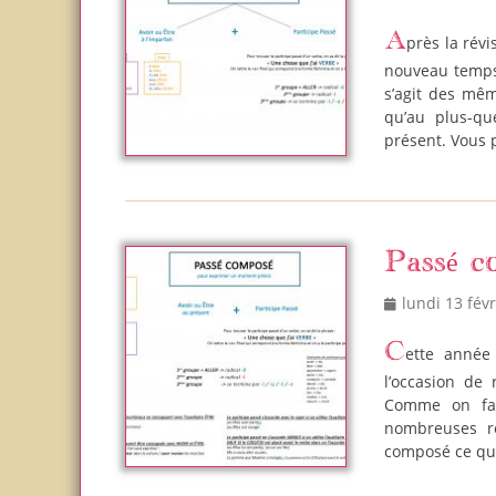
on
Après la révision du passé composé, j’en ai profité pour présenter aux filles un
nouveau temps 
s’agit des mêm
qu’au plus-que
présent. Vous 
Passé c
Posted
lundi 13 fév
on
Cette année en ce2, petite Em étudie le passé composé. C’est pour nous
l’occasion de
Comme on fai
nombreuses re
composé ce qui