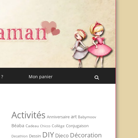
 ?
Mon panier
Recherche
Activités
art
Anniversaire
Babymoov
Béaba
Conjugaison
Cadeau
Chicco
Collège
DIY
Décoration
Djeco
Dessin
Decathlon