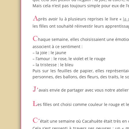
Mais cela n’est pas toujours simple pour eux de l’
Après avoir lu à plusieurs reprises le livre «
la
les filles ont souhaité réinvestir leurs apprentissag
Chaque semaine, elles choisissaient une émotion à exprimer. On prenait ensuite les couleurs de peinture qu’elles
associent à ce sentiment :
– la joie : le jaune
– l’amour : le rose, le violet et le rouge
– la tristesse : le bleu
Puis sur les feuilles de papier, elles représent
personnes, des ballons, des fleurs, des traits, le 
J’avais envie de partager avec vous notre atelier
Les filles ont choisi comme couleur le rouge et le
C’était une semaine où Cacahuète était très en 
Cela s’est ressenti à travers ses oeuvres : un «