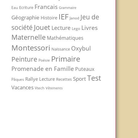
Francais
Ecriture
Eau
Grammaire
IEF
Jeu de
Géographie
Histoire
Janod
Jouet
société
Livres
Lecture
Lego
Maternelle
Mathématiques
Montessori
Oxybul
Naissance
Primaire
Peinture
Poésie
Promenade en Famille
Puteaux
Test
Sport
Rallye Lecture
Recettes
Pâques
Vacances
Vtech
Vêtements